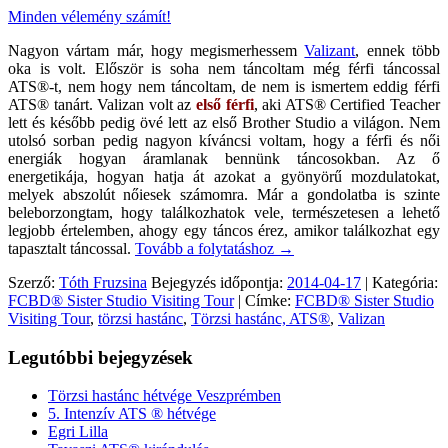
Minden vélemény számít!
Nagyon vártam már, hogy megismerhessem
Valizant
, ennek több
oka is volt. Először is soha nem táncoltam még férfi táncossal
ATS®-t, nem hogy nem táncoltam, de nem is ismertem eddig férfi
ATS® tanárt. Valizan volt az
első férfi
, aki ATS® Certified Teacher
lett és később pedig övé lett az első Brother Studio a világon. Nem
utolsó sorban pedig nagyon kíváncsi voltam, hogy a férfi és női
energiák hogyan áramlanak bennünk táncosokban. Az ő
energetikája, hogyan hatja át azokat a gyönyörű mozdulatokat,
melyek abszolút nőiesek számomra. Már a gondolatba is szinte
beleborzongtam, hogy találkozhatok vele, természetesen a lehető
legjobb értelemben, ahogy egy táncos érez, amikor találkozhat egy
tapasztalt táncossal.
Tovább a folytatáshoz
→
Szerző:
Tóth Fruzsina
Bejegyzés időpontja:
2014-04-17
| Kategória:
FCBD® Sister Studio Visiting Tour
| Címke:
FCBD® Sister Studio
Visiting Tour
,
törzsi hastánc
,
Törzsi hastánc, ATS®
,
Valizan
Legutóbbi bejegyzések
Törzsi hastánc hétvége Veszprémben
5. Intenzív ATS ® hétvége
Egri Lilla