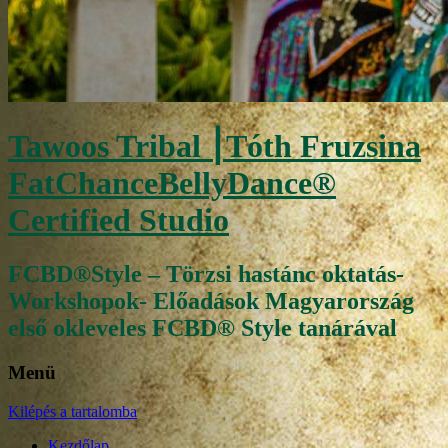
Tawoos Tribal ⎮Tóth Fruzsina
FatChanceBellyDance®
Certified Studio
FCBD®Style – Törzsi hastánc oktatás-
Workshopok- Előadások Magyarország
első okleveles FCBD® Style tanárával
Menü
Kilépés a tartalomba
Kezdőlap