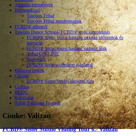
Aktuális események
Bemutatkozó
Tawoos Tribal
Tawoos Tribal mindennapok
FCBD® stílusról
Tawoos Dance School- FCBD® style táncoktatás
FCBD® Style- törzsi hastánc oktatás időpontok és
helyszín
FCBD® Style- törzsi hastánc oktatás árak
Tribal ON-LINE
Szervezés
FCBD® Style workshop ajánlatok
Hasznos linkek
Cikkek
FCBD® Sister Studio látogató túra
Galéria
BLOG
Kapcsolat
Tribal Talisman Festival
Címke:
Valizan
FCBD® Sister Studio Visiting Tour 6.- Valizan