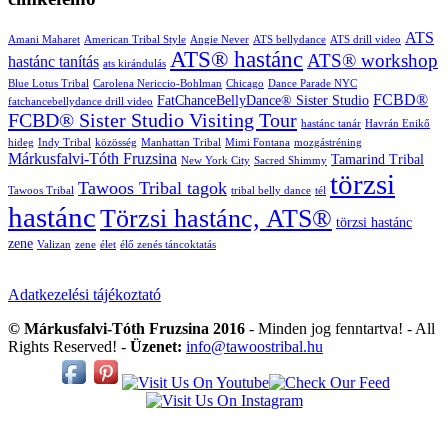
ATS
Amani Maharet
American Tribal Style
Angie Never
ATS bellydance
ATS drill video
ATS® hastánc
ATS® workshop
hastánc tanítás
ats kirándulás
Blue Lotus Tribal
Carolena Nericcio-Bohlman
Chicago
Dance Parade NYC
FCBD®
FatChanceBellyDance® Sister Studio
fatchancebellydance drill video
FCBD® Sister Studio Visiting Tour
hastánc tanár
Havrán Enikő
hideg
Indy Tribal
közösség
Manhattan Tribal
Mimi Fontana
mozgástréning
Márkusfalvi-Tóth Fruzsina
Tamarind Tribal
New York City
Sacred Shimmy
törzsi
Tawoos Tribal tagok
Tawoos Tribal
tribal belly dance
tél
hastánc
Törzsi hastánc, ATS®
törzsi hastánc
zene
Valizan
zene
élet
élő zenés táncoktatás
Adatkezelési tájékoztató
© Márkusfalvi-Tóth Fruzsina 2016
- Minden jog fenntartva! - All
Rights Reserved! -
Üzenet:
info@tawoostribal.hu