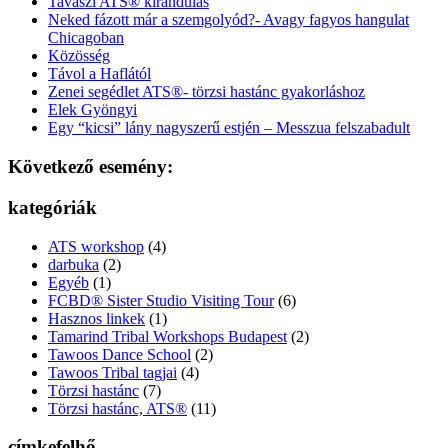
Tavaszi ATS® kirándulás
Neked fázott már a szemgolyód?- Avagy fagyos hangulat
Chicagoban
Közösség
Távol a Haflától
Zenei segédlet ATS®- törzsi hastánc gyakorláshoz
Elek Gyöngyi
Egy “kicsi” lány nagyszerű estjén – Messzua felszabadult
Következő esemény:
kategóriák
ATS workshop
(4)
darbuka
(2)
Egyéb
(1)
FCBD® Sister Studio Visiting Tour
(6)
Hasznos linkek
(1)
Tamarind Tribal Workshops Budapest
(2)
Tawoos Dance School
(2)
Tawoos Tribal tagjai
(4)
Törzsi hastánc
(7)
Törzsi hastánc, ATS®
(11)
címkefelhő